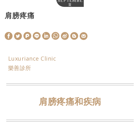
SEPTEMBE
R
肩膀疼痛
W
S
h
i
Luxuriance Clinic
a
n
樂善診所
t
a
s
W
A
e
肩膀疼痛和疾病
p
i
p
b
o