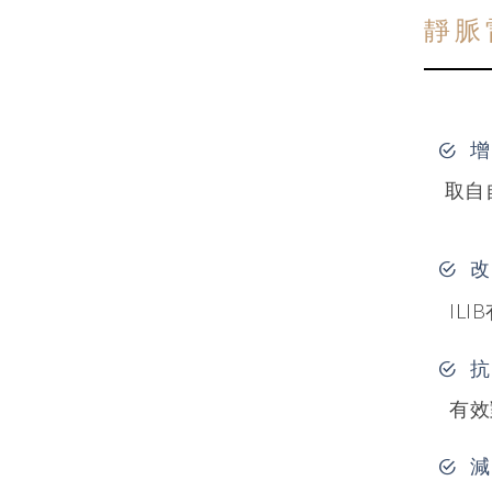
靜脈
增
取自
改
IL
抗
有效
減