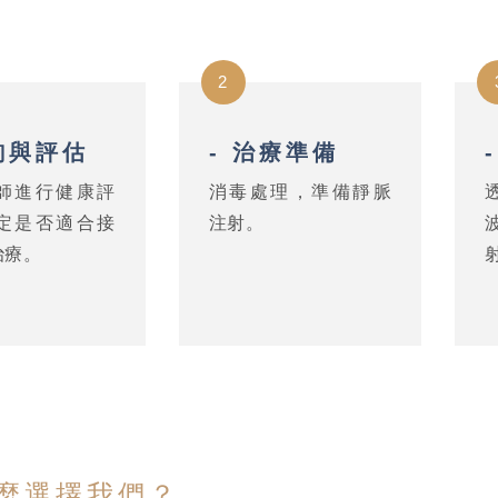
2
詢與評估
- 治療準備
師進行健康評
消毒處理，準備靜脈
定是否適合接
注射。
B治療。
麼選擇我們？