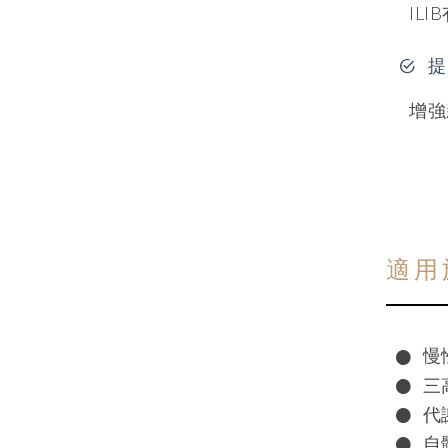
IL
提
增強
適用
慢
三
代
自