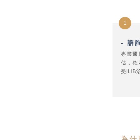
1
- 諮
專業醫
估，確
受ILI
為什