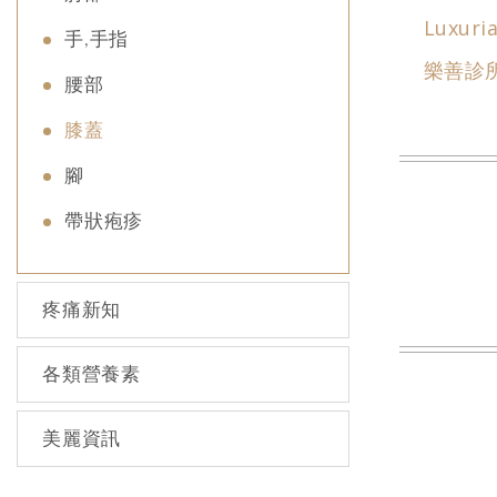
Luxuria
手,手指
樂善診
腰部
膝蓋
腳
帶狀疱疹
疼痛新知
各類營養素
美麗資訊