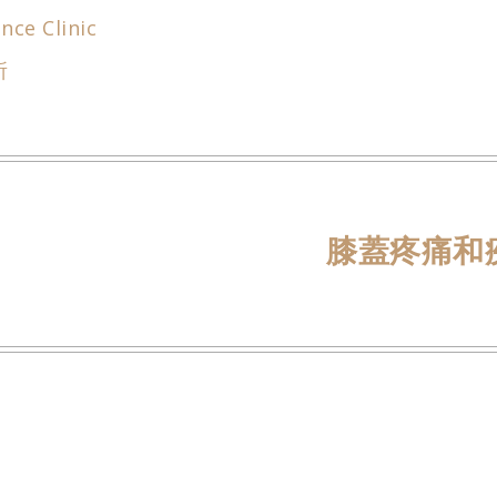
h
i
nce Clinic
a
n
所
t
a
s
W
A
e
p
i
p
b
o
膝蓋疼痛和