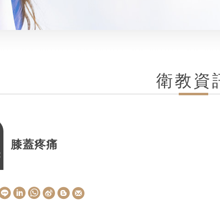
衛教資
膝蓋疼痛
E
W
S