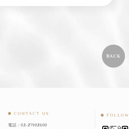
BACK
CONTACT US
FOLLOW
電話：02-27902600