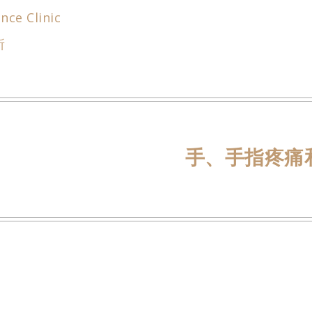
h
i
nce Clinic
a
n
所
t
a
s
W
A
e
p
i
p
b
o
手、手指疼痛