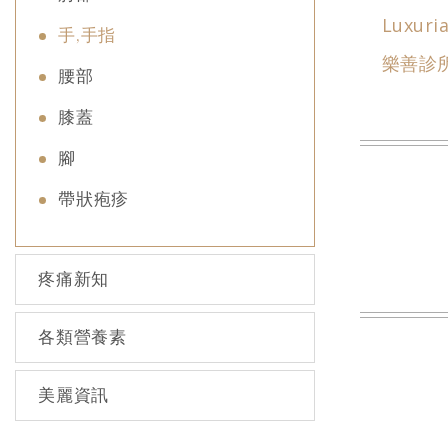
Luxuria
手,手指
樂善診
腰部
膝蓋
腳
帶狀疱疹
疼痛新知
各類營養素
美麗資訊