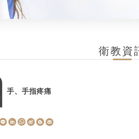
衛教資
手、手指疼痛
E
W
S